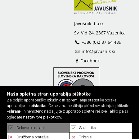
Javušnik d.o.o.
Sv. Vid 24, 2367 Vuzenica
+386 (0)2 87 64 489
info@javusnik.si
Facebook
Naša spletna stran uporablja piškotke
Za boljšo uporabniško izkušnjo in spremljanje statistike obiska
uporabljamo
piškotke
. Če se z namestitvijo piškotkov strinjate, kliknite
»shrani«
in nemoteno nadaljujte z uporabo spletne rešitve, lahko pa si
nastavitve piškotkov.
ogledate
Delovanje strani
Statistika
Družbena omrežja
Trženje