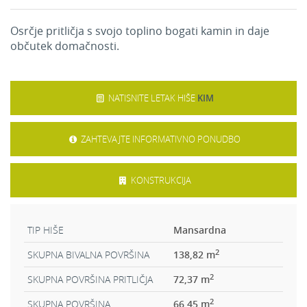
Osrčje pritličja s svojo toplino bogati kamin in daje
občutek domačnosti.
NATISNITE LETAK HIŠE
KIM
ZAHTEVAJTE INFORMATIVNO PONUDBO
KONSTRUKCIJA
TIP HIŠE
Mansardna
2
SKUPNA BIVALNA POVRŠINA
138,82 m
2
SKUPNA POVRŠINA PRITLIČJA
72,37 m
2
SKUPNA POVRŠINA
66,45 m