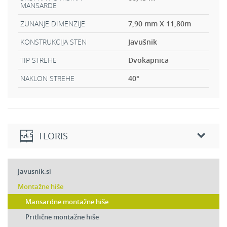
MANSARDE
ZUNANJE DIMENZIJE
7,90 mm X 11,80m
KONSTRUKCIJA STEN
Javušnik
TIP STREHE
Dvokapnica
NAKLON STREHE
40
°
TLORIS
Pritličje
Javusnik.si
2
Dnevna soba:
13,73 m
Montažne hiše
2
Jedilnica:
15,33 m
Mansardne montažne hiše
2
Kuhinja:
11,91 m
Pritlične montažne hiše