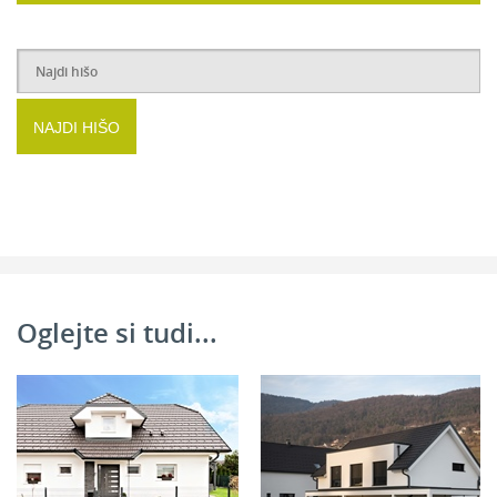
2
Soba:
13,01 m
2
Soba:
12,28 m
2
Spalnica:
13,01 m
NAJDI HIŠO
2
Garderoba:
8,11 m
2
Garderoba:
2,81 m
2
Hodnik:
6,14 m
2
Kopalnica:
11,09 m
2
Skupaj:
66,45 m
Oglejte si tudi...