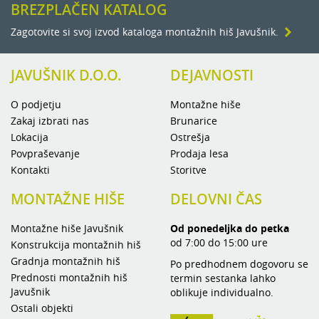
BREZPLAČEN KATALOG
Zagotovite si svoj izvod kataloga montažnih hiš Javušnik.
JAVUŠNIK D.O.O.
DEJAVNOSTI
O podjetju
Montažne hiše
Zakaj izbrati nas
Brunarice
Lokacija
Ostrešja
Povpraševanje
Prodaja lesa
Kontakti
Storitve
MONTAŽNE HIŠE
DELOVNI ČAS
Montažne hiše Javušnik
Od ponedeljka do petka
od 7:00 do 15:00 ure
Konstrukcija montažnih hiš
Gradnja montažnih hiš
Po predhodnem dogovoru se
Prednosti montažnih hiš
termin sestanka lahko
Javušnik
oblikuje individualno.
Ostali objekti