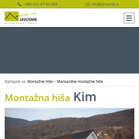
+386 (0)2 87 64 489
info@javusnik.si
Nahajate se:
Montažne hiše
>
Mansardne montažne hiše
Kim
Montažna hiša