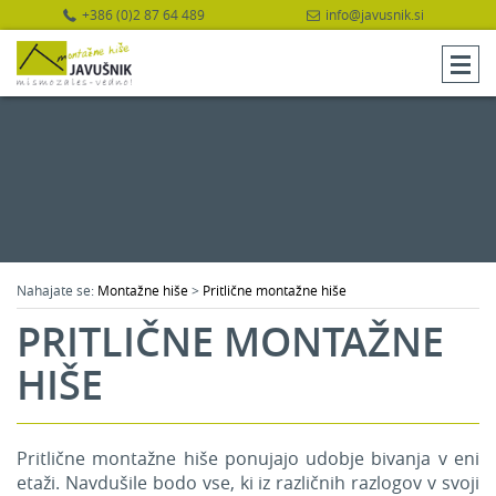
+386 (0)2 87 64 489
info@javusnik.si
Nahajate se:
Montažne hiše
>
Pritlične montažne hiše
PRITLIČNE MONTAŽNE
HIŠE
Pritlične montažne hiše ponujajo udobje bivanja v eni
etaži. Navdušile bodo vse, ki iz različnih razlogov v svoji