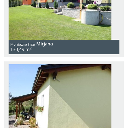
Mirjana
Montažna hiša
2
130,49 m