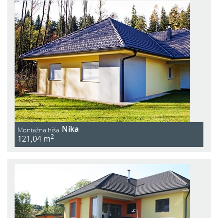
Nika
Montažna hiša
2
121,04 m