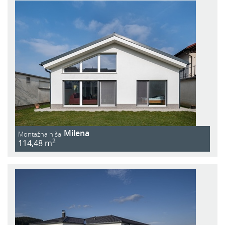
Milena
Montažna hiša
2
114,48 m