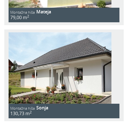
Mateja
Montažna hiša
2
79,00 m
Sonja
Montažna hiša
2
130,73 m