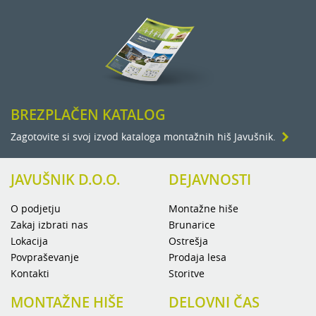
BREZPLAČEN KATALOG
Zagotovite si svoj izvod kataloga montažnih hiš Javušnik.
JAVUŠNIK D.O.O.
DEJAVNOSTI
O podjetju
Montažne hiše
Zakaj izbrati nas
Brunarice
Lokacija
Ostrešja
Povpraševanje
Prodaja lesa
Kontakti
Storitve
MONTAŽNE HIŠE
DELOVNI ČAS