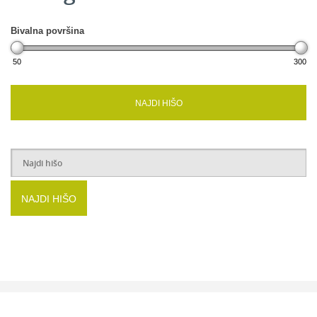
Bivalna površina
50
300
NAJDI HIŠO
NAJDI HIŠO