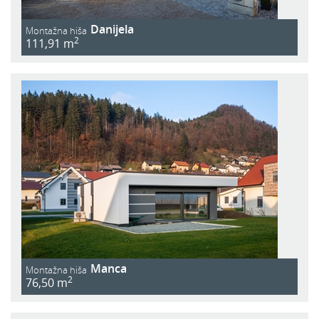
Danijela
Montažna hiša
2
111,91 m
Manca
Montažna hiša
2
76,50 m