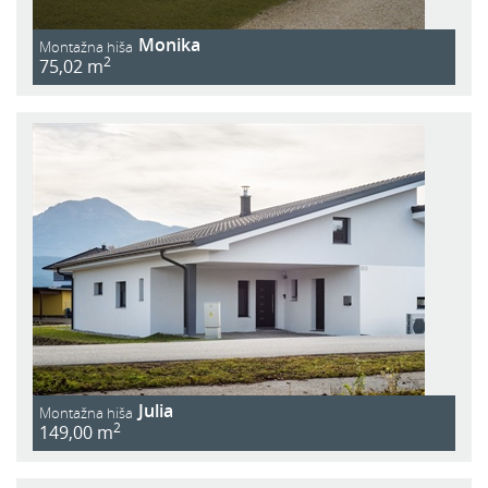
Monika
Montažna hiša
2
75,02 m
Julia
Montažna hiša
2
149,00 m