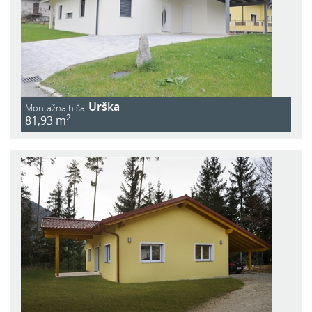
Urška
Montažna hiša
2
81,93 m