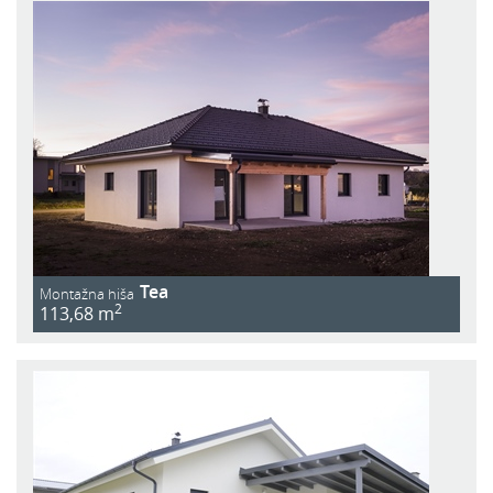
Tea
Montažna hiša
2
113,68 m