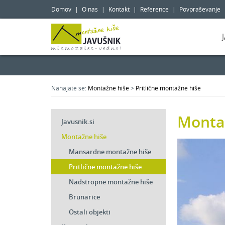
Domov
|
O nas
|
Kontakt
|
Reference
|
Povpraševanje
Nahajate se:
Montažne hiše
>
Pritlične montažne hiše
Monta
Javusnik.si
Montažne hiše
Mansardne montažne hiše
Pritlične montažne hiše
Nadstropne montažne hiše
Brunarice
Ostali objekti