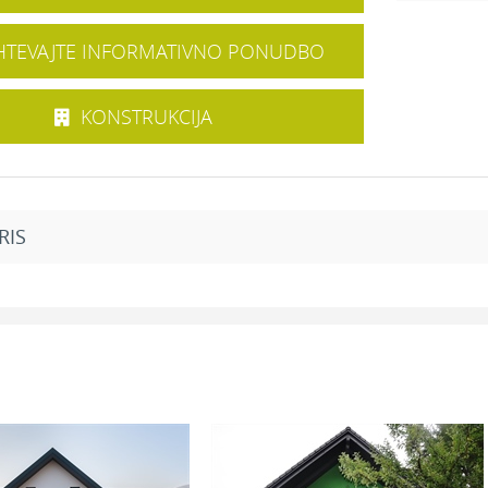
TEVAJTE INFORMATIVNO PONUDBO
KONSTRUKCIJA
RIS
Dodatni prostori
2
or:
18,00 m
Garaža za dva avtomobila:
31,1
2
15,61 m
Prostor za shranjevanje:
8,1
2
7,56 m
Skupaj:
39,2
2
3,21 m
2
12,25 m