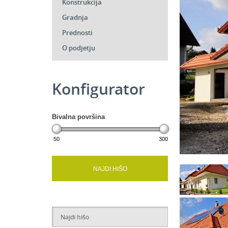
Konstrukcija
Gradnja
Prednosti
O podjetju
Konfigurator
Bivalna površina
50
300
NAJDI HIŠO