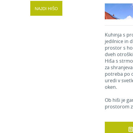
NAJDI HIŠO
Kuhinja s p
jedilnice in 
prostor s ho
dveh otroški
Hiša s strm
za shranjevan
potreba po 
uredi v svetl
oken.
Ob hiši je g
prostorom z