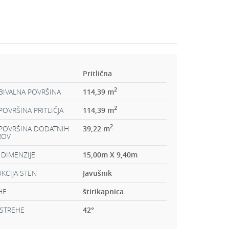
Pritlična
2
BIVALNA POVRŠINA
114,39 m
2
OVRŠINA PRITLIČJA
114,39 m
2
POVRŠINA DODATNIH
39,22 m
ROV
 DIMENZIJE
15,00m X 9,40m
KCIJA STEN
Javušnik
HE
štirikapnica
STREHE
42
°