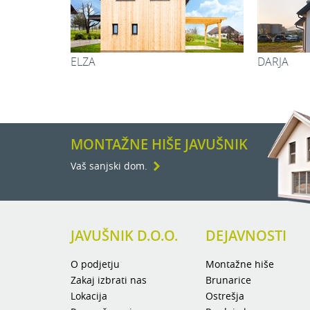
Soba:
Soba:
Kopalnica:
U
DAŠA
Pralnica:
WC:
Hodnik:
Vetrolov:
MONTAŽNE HIŠE JAVUŠNIK
Skupaj:
Vaš sanjski dom.
JAVUŠNIK D.O.O.
DEJAVNOSTI
O podjetju
Montažne hiše
Zakaj izbrati nas
Brunarice
Lokacija
Ostrešja