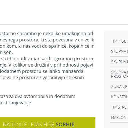
rostorno shrambo je nekoliko umaknjeno od
dnevnega prostora, ki sta povezana v en velik
TIP HIŠE
dnikom, ki nas vodi do spalnice, kopalnice in
SKUPNA 
h sob.
o streho nudi v mansardi ogromno prostora
SKUPNA P
je. V kolikor se družini v prihodnosti pojavi
dodatnem prostoru se lahko mansarda
SKUPNA 
PROSTO
e bivalne prostore z vgraditvijo strešnih
ZUNANJE
araža za dva avtomobila in dodatnim
KONSTRU
a shranjevanje.
TIP STRE
NAKLON 
NATISNITE LETAK HIŠE
SOPHIE