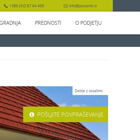
+386 (0)2 87 64 489
info@javusnik.si
GRADNJA
PREDNOSTI
O PODJETJU
Delite z ostalimi:
POŠLJITE POVPRAŠEVANJE