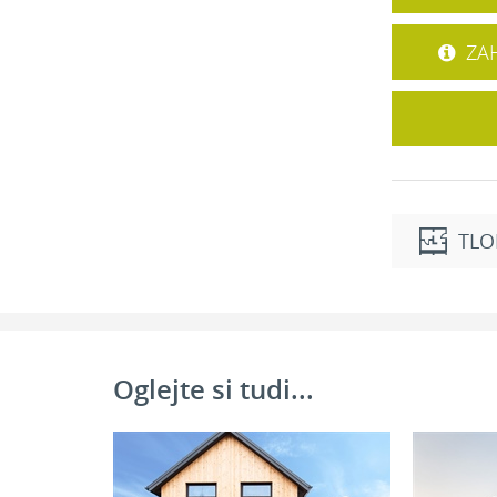
ZAH
TLO
Pritličje
Dnevni prost
Jedilnica:
Oglejte si tudi...
Kuhinja
Shramba:
Spalnica