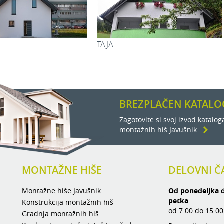
2
12,50 m
2
11,90 m
2
6,03 m
AMADEJA
ULTREYA
2
6,23 m
2
1,63 m
2
15,87 m
2
3,60 m
BREZPLAČEN KATALO
2
114,39 m
Zagotovite si svoj izvod katalog
montažnih hiš Javušnik.
MONTAŽNE HIŠE
DELOVNI Č
Montažne hiše Javušnik
Od ponedeljka 
petka
Konstrukcija montažnih hiš
od 7:00 do 15:00
Gradnja montažnih hiš