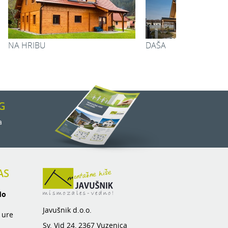
TANJA
URŠKA
G
a
AS
do
Javušnik d.o.o.
 ure
Sv. Vid 24, 2367 Vuzenica