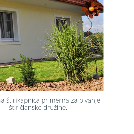
čna štirikapnica primerna za bivanje
štiričlanske družine."