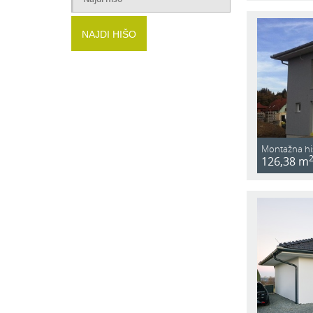
NAJDI HIŠO
Montažna hi
126,38 m