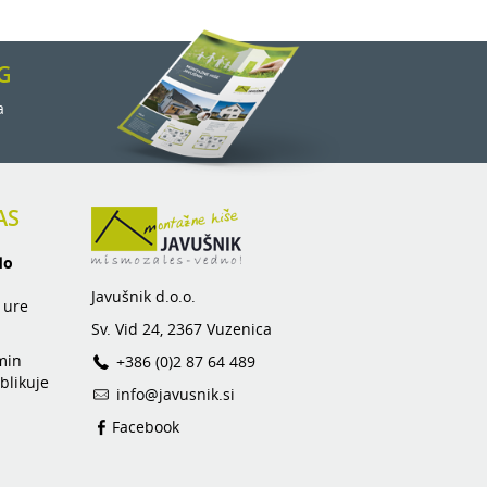
G
a
AS
do
Javušnik d.o.o.
 ure
Sv. Vid 24, 2367 Vuzenica
min
+386 (0)2 87 64 489
blikuje
info@javusnik.si
Facebook