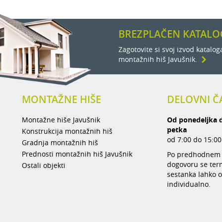
BREZPLAČEN KATALO
Zagotovite si svoj izvod katalog
montažnih hiš Javušnik.
MONTAŽNE HIŠE
DELOVNI Č
Montažne hiše Javušnik
Od ponedeljka 
petka
Konstrukcija montažnih hiš
od 7:00 do 15:00
Gradnja montažnih hiš
Prednosti montažnih hiš Javušnik
Po predhodnem
dogovoru se ter
Ostali objekti
sestanka lahko o
individualno.