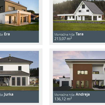
Era
Tara
ša
Montažna hiša
2
2
213,07 m
Jurka
Andreja
ša
Montažna hiša
2
2
136,12 m