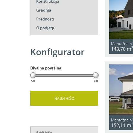
Konstrukcija
Gradnja
Prednosti
O podjetju
Montažna hi
143,70 m
Konfigurator
Bivalna površina
50
300
NAJDI HIŠO
Montažna hi
152,11 m