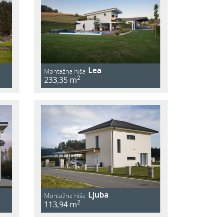
Lea
Montažna hiša
2
233,35 m
Ljuba
Montažna hiša
2
113,94 m