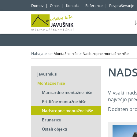
Domov
|
O nas
|
Kontakt
|
Reference
|
Povpraševanje
Nahajate se:
Montažne hiše
>
Nadstropne montažne hiše
NADS
Javusnik.si
Montažne hiše
V vsaki nads
Mansardne montažne hiše
največjo pre
Pritlične montažne hiše
Dodaten pros
Nadstropne montažne hiše
Brunarice
Ostali objekti