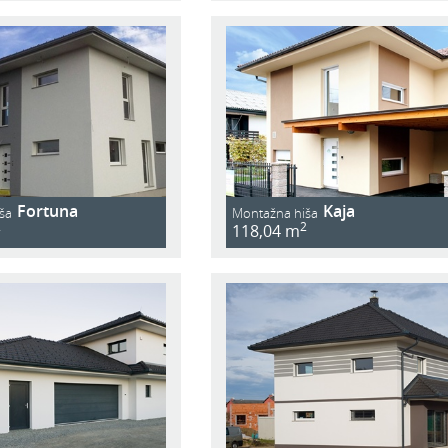
Fortuna
Kaja
ša
Montažna hiša
2
2
118,04 m