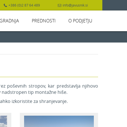
+386 (0)2 87 64 489
info@javusnik.si
GRADNJA
PREDNOSTI
O PODJETJU
ez poševnih stropov, kar predstavlja njihovo
v nadstropen tip montažne hiše.
hko izkoristite za shranjevanje.