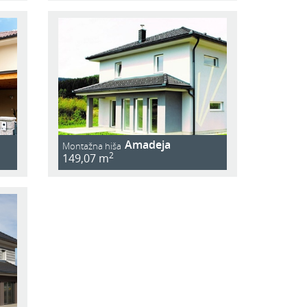
Amadeja
Montažna hiša
2
149,07 m