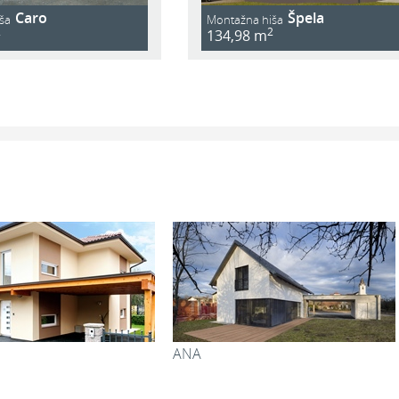
Caro
Špela
ša
Montažna hiša
2
2
134,98 m
GAJA
ELZA