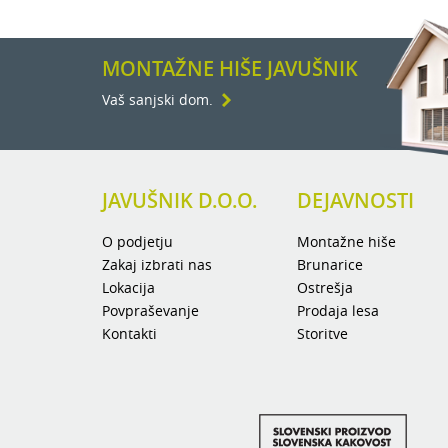
MONTAŽNE HIŠE JAVUŠNIK
Vaš sanjski dom.
JAVUŠNIK D.O.O.
DEJAVNOSTI
O podjetju
Montažne hiše
Zakaj izbrati nas
Brunarice
Lokacija
Ostrešja
Povpraševanje
Prodaja lesa
Kontakti
Storitve