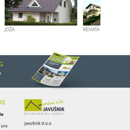
6 m
Skupaj:
74,76 m
ANEJA
MILENA
G
a
AS
do
Javušnik d.o.o.
 ure