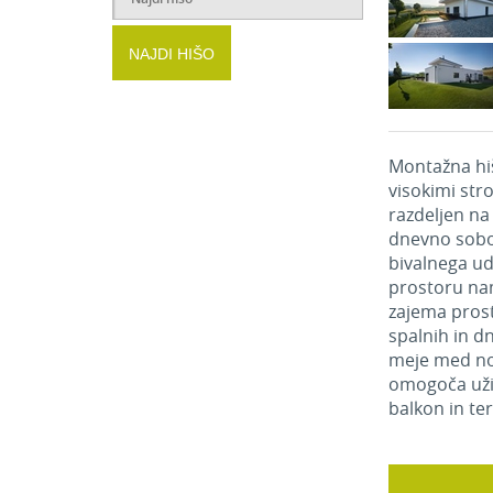
NAJDI HIŠO
Montažna hi
visokimi strop
razdeljen na
dnevno sobo)
bivalnega ud
prostoru nam
zajema prost
spalnih in d
meje med no
omogoča uži
balkon in te