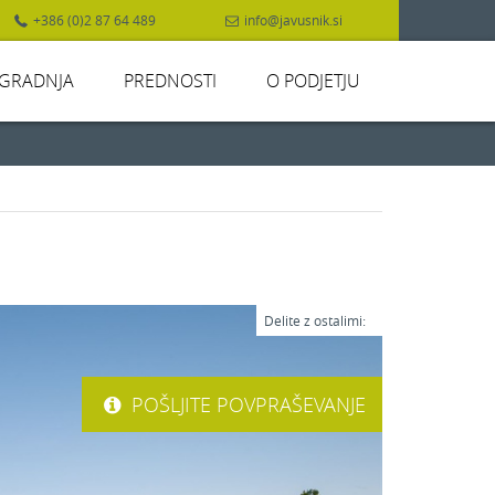
+386 (0)2 87 64 489
info@javusnik.si
GRADNJA
PREDNOSTI
O PODJETJU
Delite z ostalimi:
POŠLJITE POVPRAŠEVANJE