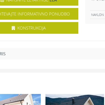
TEVAJTE INFORMATIVNO PONUDBO
NAKLON 
KONSTRUKCIJA
RIS
Mansarda
2
12,57 m
Kopalnica:
8,3
2
8,40 m
Galerija:
12,1
2
15,53 m
Soba 1:
17,7
2
12,88 m
Soba 2:
11,5
2
6,02 m