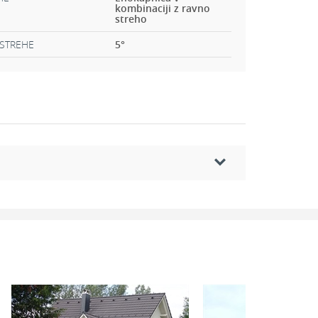
kombinaciji z ravno
streho
STREHE
5
°
Dodatni prostori
2
2
3 m
Pokriti vhod:
2,43 m
2
2
6 m
Pokrita terasa:
35,73 m
2
2
6 m
Balkon:
11,44 m
2
2
1 m
Terasa:
25,16 m
2
2