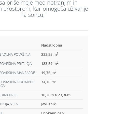
sa briše meje med notranjim in
m prostorom, kar omogoča uživanje
na soncu."
Nadstropna
2
BIVALNA POVRŠINA
233,35 m
2
OVRŠINA PRITLIČJA
183,59 m
2
POVRŠINA MANSARDE
49,76 m
2
POVRŠINA DODATNIH
74,76 m
ROV
 DIMENZIJE
16,26m X 23,36m
KCIJA STEN
Javušnik
HE
Enokapnica v