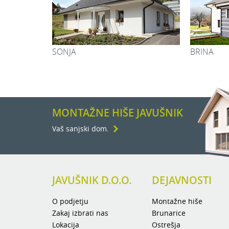
Pralnica:
Stopnišče:
Vetrolov:
RENATA
Garaža:
Kuhinja:
Jedilnica:
Dnevna soba
MONTAŽNE HIŠE JAVUŠNIK
Skupaj:
Vaš sanjski dom.
JAVUŠNIK D.O.O.
DEJAVNOSTI
O podjetju
Montažne hiše
Zakaj izbrati nas
Brunarice
Lokacija
Ostrešja