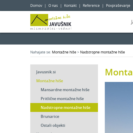
Domov
|
O nas
|
Kontakt
|
Reference
|
Povpraševanje
Nahajate se:
Montažne hiše
>
Nadstropne montažne hiše
Monta
Javusnik.si
Montažne hiše
Mansardne montažne hiše
Pritlične montažne hiše
Nadstropne montažne hiše
Brunarice
Ostali objekti