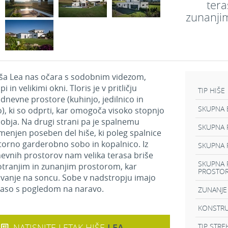
tera
zunanji
ša Lea nas očara s sodobnim videzom,
i in velikimi okni. Tloris je v pritličju
TIP HIŠE
 dnevne prostore (kuhinjo, jedilnico in
SKUPNA 
, ki so odprti, kar omogoča visoko stopnjo
obja. Na drugi strani pa je spalnemu
SKUPNA P
enjen poseben del hiše, ki poleg spalnice
orno garderobno sobo in kopalnico. Iz
SKUPNA 
nevnih prostorov nam velika terasa briše
SKUPNA 
tranjim in zunanjim prostorom, kar
PROSTO
vanje na soncu. Sobe v nadstropju imajo
raso s pogledom na naravo.
ZUNANJE
KONSTRU
NATISNITE LETAK HIŠE
LEA
TIP STRE