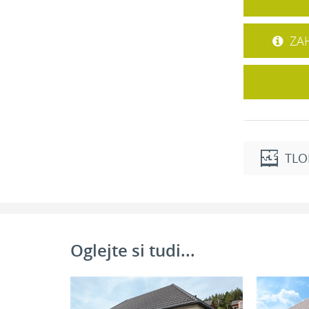
ZAH
TLO
Pritličje
Spalnica:
Garderoba:
Oglejte si tudi...
Kopalnica:
Utility:
Hodnik: