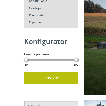
Konstrukcija
Gradnja
Prednosti
O podjetju
Konfigurator
Bivalna površina
50
300
NAJDI HIŠO