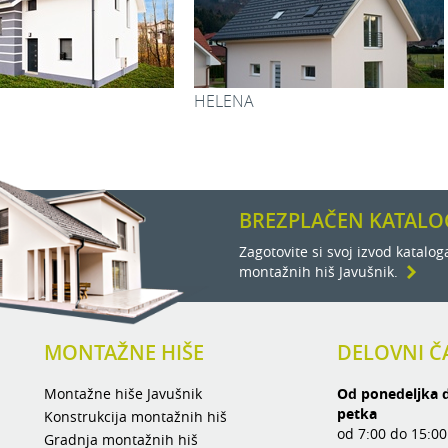
Skupaj:
49,7
2
4,98 m
2
5,20 m
2
24,36 m
VILA
PRIMA VISTA
2
31,23 m
2
12,77 m
2
18,30 m
2
:
18,62 m
BREZPLAČEN KATALO
2
183,59 m
Zagotovite si svoj izvod katalog
montažnih hiš Javušnik.
MONTAŽNE HIŠE
DELOVNI Č
Montažne hiše Javušnik
Od ponedeljka 
petka
Konstrukcija montažnih hiš
od 7:00 do 15:00
Gradnja montažnih hiš