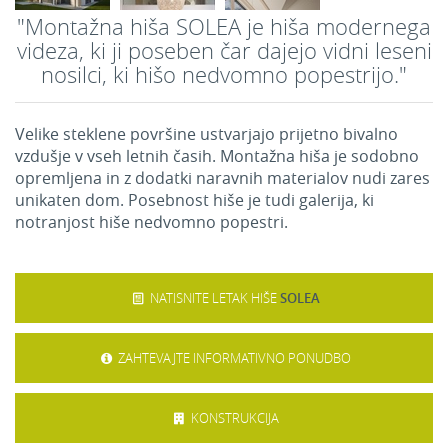
"Montažna hiša SOLEA je hiša modernega
videza, ki ji poseben čar dajejo vidni leseni
nosilci, ki hišo nedvomno popestrijo."
Velike steklene površine ustvarjajo prijetno bivalno
vzdušje v vseh letnih časih. Montažna hiša je sodobno
opremljena in z dodatki naravnih materialov nudi zares
unikaten dom. Posebnost hiše je tudi galerija, ki
notranjost hiše nedvomno popestri.
NATISNITE LETAK HIŠE
SOLEA
ZAHTEVAJTE INFORMATIVNO PONUDBO
KONSTRUKCIJA