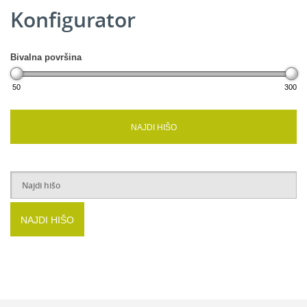
Konfigurator
Bivalna površina
50
300
Mansarda
NAJDI HIŠO
2
Spalnica:
11,14 m
2
Garderoba:
3,15 m
2
Kopalnica:
8,94 m
2
Kopalnica 2:
5,89 m
NAJDI HIŠO
2
Stopnišče:
4,74 m
2
Soba:
14,29 m
2
Soba:
14,29 m
2
Galerija:
23,14 m