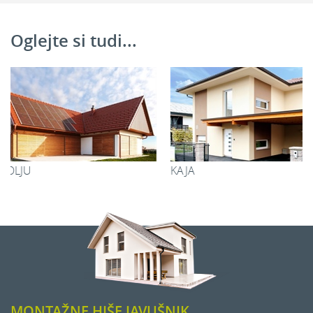
2
Skupaj:
75,73 m
Oglejte si tudi...
KAJA
PIA
Dodatni prostori
2
Nadstrešek:
32,99 m
2
Lopa:
12,53 m
2
Skupaj:
45,52 m
MONTAŽNE HIŠE JAVUŠNIK