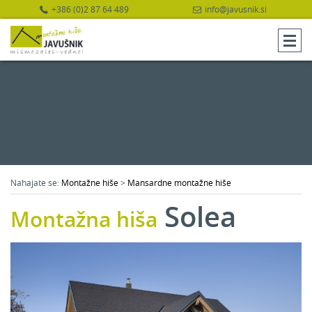
+386 (0)2 87 64 489
info@javusnik.si
Nahajate se:
Montažne hiše
>
Mansardne montažne hiše
Solea
Montažna hiša