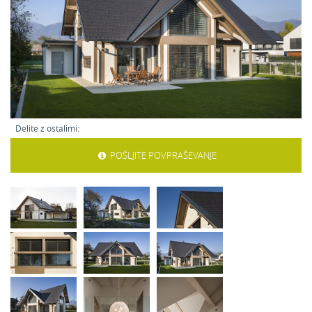
Delite z ostalimi:
POŠLJITE POVPRAŠEVANJE