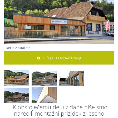
Delite z ostalimi:
POŠLJITE POVPRAŠEVANJE
"K obstoječemu delu zidane hiše smo
naredili montažni prizidek z leseno