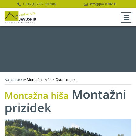
+386 (0)2 87 64 489
info@javusnik.si
Nahajate se:
Montažne hiše
>
Ostali objekti
Montažni
Montažna hiša
prizidek