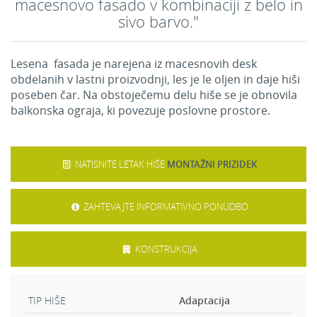
macesnovo fasado v kombinaciji z belo in
sivo barvo."
Lesena fasada je narejena iz macesnovih desk
obdelanih v lastni proizvodnji, les je le oljen in daje hiši
poseben čar. Na obstoječemu delu hiše se je obnovila
balkonska ograja, ki povezuje poslovne prostore.
NATISNITE LETAK HIŠE
MONTAŽNI PRIZIDEK
ZAHTEVAJTE INFORMATIVNO PONUDBO
KONSTRUKCIJA
TIP HIŠE
Adaptacija