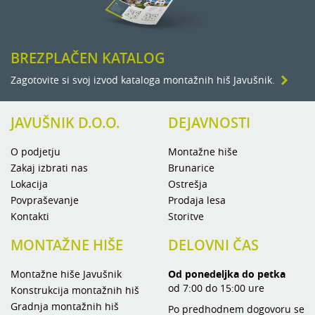
BREZPLAČEN KATALOG
Zagotovite si svoj izvod kataloga montažnih hiš Javušnik.
JAVUŠNIK D.O.O.
DEJAVNOSTI
O podjetju
Montažne hiše
Zakaj izbrati nas
Brunarice
Lokacija
Ostrešja
Povpraševanje
Prodaja lesa
Kontakti
Storitve
MONTAŽNE HIŠE
DELOVNI ČAS
Montažne hiše Javušnik
Od ponedeljka do petka
od 7:00 do 15:00 ure
Konstrukcija montažnih hiš
Gradnja montažnih hiš
Po predhodnem dogovoru se