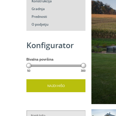
Konstrukcija
Gradnja
Prednosti
O podjetju
Konfigurator
Bivalna površina
50
300
NAJDI HIŠO