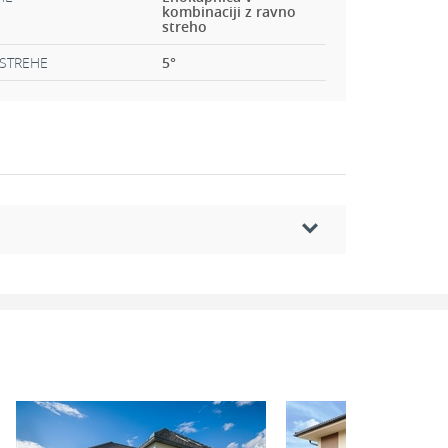
kombinaciji z ravno
streho
STREHE
5
°
Dodatni prostori
2
2
3 m
Pokriti vhod:
2,43 m
2
2
6 m
Pokrita terasa:
35,73 m
2
2
6 m
Balkon:
11,44 m
2
2
1 m
Terasa:
25,16 m
2
2