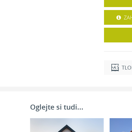
ZAH
TLO
Pritličje
Spalnica:
Garderoba:
Oglejte si tudi...
Kopalnica:
Utility:
Hodnik: