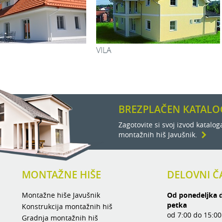
Skupaj:
49,7
2
4,98 m
2
5,20 m
2
24,36 m
JOŽICA
JOŽA
2
31,23 m
2
12,77 m
2
18,30 m
2
:
18,62 m
BREZPLAČEN KATALO
2
183,59 m
Zagotovite si svoj izvod katalog
montažnih hiš Javušnik.
MONTAŽNE HIŠE
DELOVNI Č
Montažne hiše Javušnik
Od ponedeljka 
petka
Konstrukcija montažnih hiš
od 7:00 do 15:00
Gradnja montažnih hiš