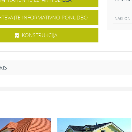
TEVAJTE INFORMATIVNO PONUDBO
NAKLON 
KONSTRUKCIJA
RIS
Mansarda
2
12,57 m
Kopalnica:
8,3
2
8,40 m
Galerija:
12,1
2
15,53 m
Soba 1:
17,7
2
12,88 m
Soba 2:
11,5
2
6,02 m