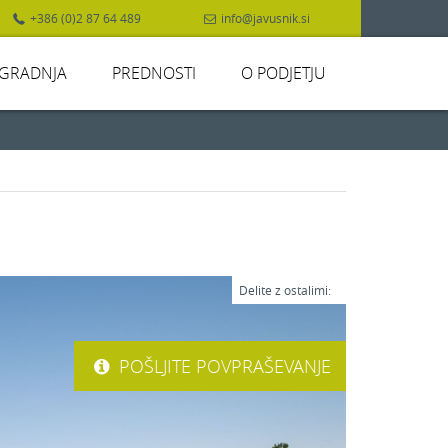
+386 (0)2 87 64 489
info@javusnik.si
GRADNJA
PREDNOSTI
O PODJETJU
Delite z ostalimi:
POŠLJITE POVPRAŠEVANJE