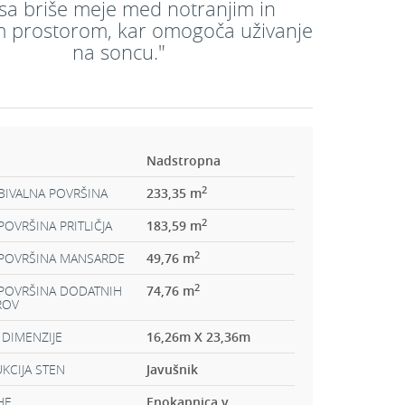
sa briše meje med notranjim in
m prostorom, kar omogoča uživanje
na soncu."
Nadstropna
2
BIVALNA POVRŠINA
233,35 m
2
OVRŠINA PRITLIČJA
183,59 m
2
POVRŠINA MANSARDE
49,76 m
2
POVRŠINA DODATNIH
74,76 m
ROV
 DIMENZIJE
16,26m X 23,36m
KCIJA STEN
Javušnik
HE
Enokapnica v