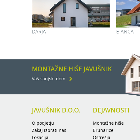
Pralnica:
Stopnišče:
Vetrolov:
KAJA
Garaža:
Kuhinja:
Jedilnica:
Dnevna soba
MONTAŽNE HIŠE JAVUŠNIK
Skupaj:
Vaš sanjski dom.
JAVUŠNIK D.O.O.
DEJAVNOSTI
O podjetju
Montažne hiše
Zakaj izbrati nas
Brunarice
Lokacija
Ostrešja