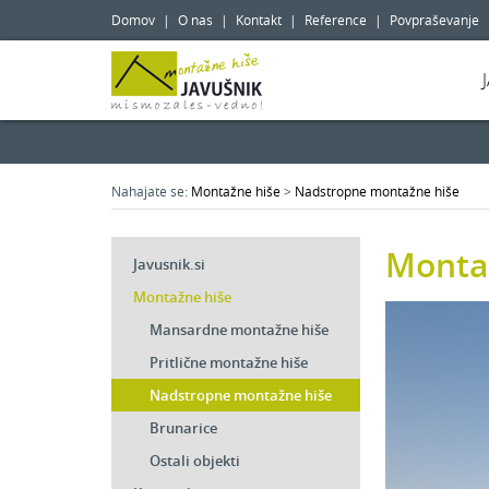
Domov
|
O nas
|
Kontakt
|
Reference
|
Povpraševanje
Nahajate se:
Montažne hiše
>
Nadstropne montažne hiše
Monta
Javusnik.si
Montažne hiše
Mansardne montažne hiše
Pritlične montažne hiše
Nadstropne montažne hiše
Brunarice
Ostali objekti