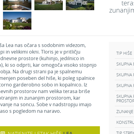
tera
zunanji
ša Lea nas očara s sodobnim videzom,
i in velikimi okni. Tloris je v pritličju
TIP HIŠE
 dnevne prostore (kuhinjo, jedilnico in
SKUPNA 
, ki so odprti, kar omogoča visoko stopnjo
obja. Na drugi strani pa je spalnemu
SKUPNA P
enjen poseben del hiše, ki poleg spalnice
orno garderobno sobo in kopalnico. Iz
SKUPNA 
nevnih prostorov nam velika terasa briše
SKUPNA 
tranjim in zunanjim prostorom, kar
PROSTO
vanje na soncu. Sobe v nadstropju imajo
raso s pogledom na naravo.
ZUNANJE
KONSTRU
NATISNITE LETAK HIŠE
LEA
TIP STRE