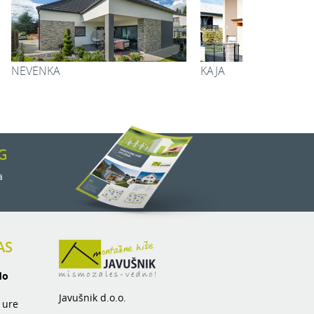
6 m
Skupaj:
74,76 m
URŠKA
MANCA
G
a
AS
do
Javušnik d.o.o.
 ure