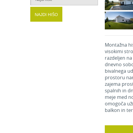
NAJDI HIŠO
Montažna hi
visokimi strop
razdeljen na
dnevno sobo)
bivalnega ud
prostoru nam
zajema prost
spalnih in d
meje med no
omogoča uži
balkon in te