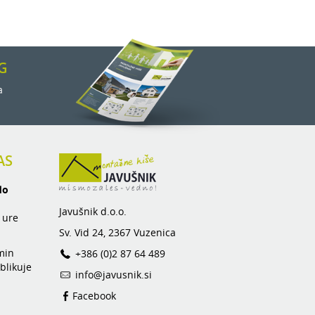
G
a
AS
do
Javušnik d.o.o.
 ure
Sv. Vid 24, 2367 Vuzenica
min
+386 (0)2 87 64 489
blikuje
info@javusnik.si
Facebook