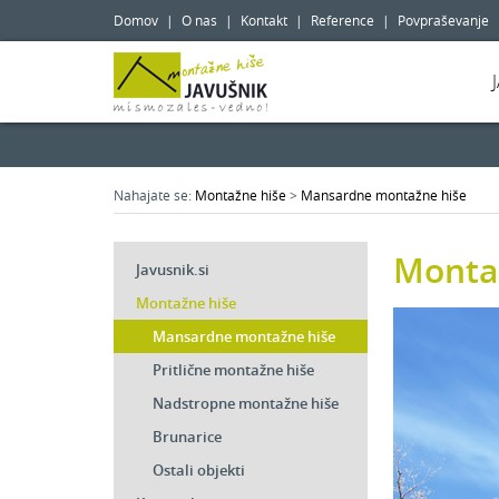
Domov
|
O nas
|
Kontakt
|
Reference
|
Povpraševanje
Nahajate se:
Montažne hiše
>
Mansardne montažne hiše
Monta
Javusnik.si
Montažne hiše
Mansardne montažne hiše
Pritlične montažne hiše
Nadstropne montažne hiše
Brunarice
Ostali objekti