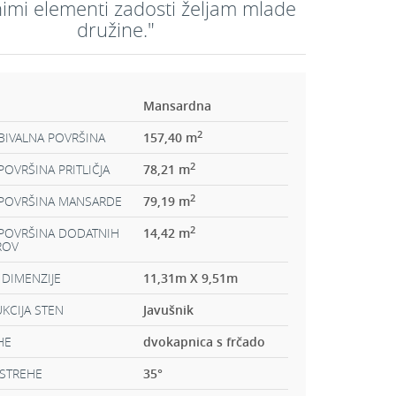
imi elementi zadosti željam mlade
družine."
Mansardna
2
BIVALNA POVRŠINA
157,40 m
2
OVRŠINA PRITLIČJA
78,21 m
2
POVRŠINA MANSARDE
79,19 m
2
POVRŠINA DODATNIH
14,42 m
ROV
 DIMENZIJE
11,31m X 9,51m
KCIJA STEN
Javušnik
HE
dvokapnica s frčado
STREHE
35
°