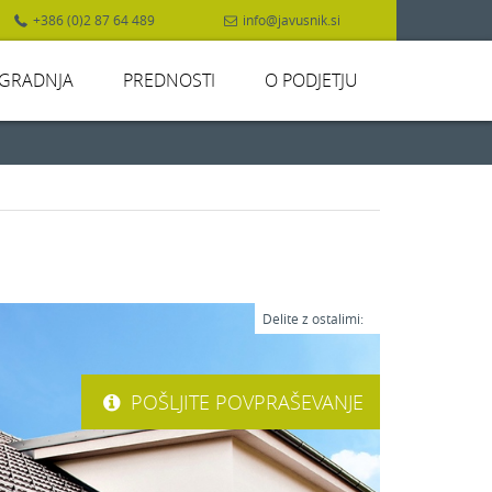
+386 (0)2 87 64 489
info@javusnik.si
GRADNJA
PREDNOSTI
O PODJETJU
Delite z ostalimi:
POŠLJITE POVPRAŠEVANJE