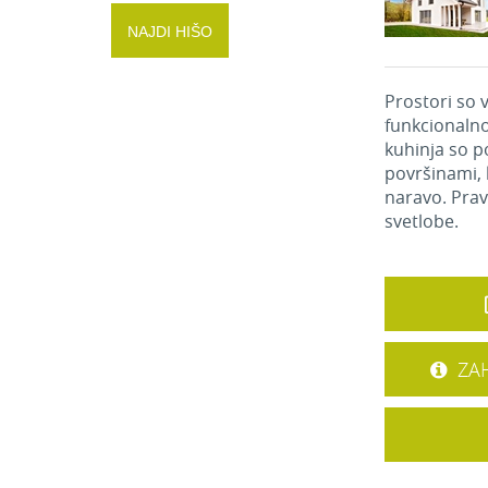
NAJDI HIŠO
Prostori so 
funkcionalno
kuhinja so p
površinami, 
naravo. Prav
svetlobe.
ZAH