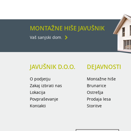
MONTAŽNE HIŠE JAVUŠNIK
Vaš sanjski dom.
JAVUŠNIK D.O.O.
DEJAVNOSTI
O podjetju
Montažne hiše
Zakaj izbrati nas
Brunarice
Lokacija
Ostrešja
Povpraševanje
Prodaja lesa
Kontakti
Storitve