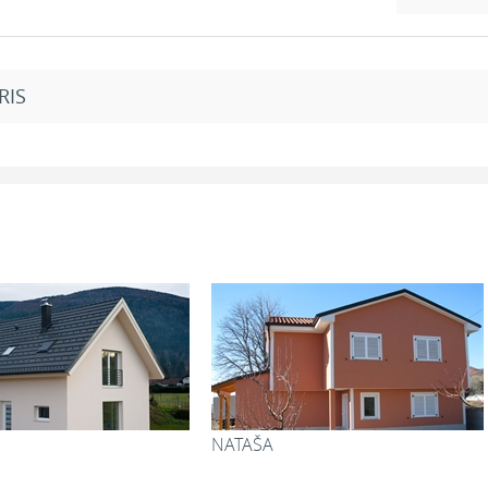
RIS
Mansarda
2
stor:
26,86 m
9. Spalnica:
14,3
2
16,48 m
10. Garderoba:
6,0
2
9,00 m
11. Soba 1:
12,0
2
2,12 m
12. Soba 2:
13,0
2
3,40 m
13. Kopalnica:
11,0
2
5,71 m
14. Kabinet:
8,1
2
5,08 m
15. Hodnik s
14
stopniščem:
2
9,56 m
ADAPTACIJA HIŠE Z MONTAŽNO
KIM
Skupaj:
79,1
MANSARDO
2
78,21 m