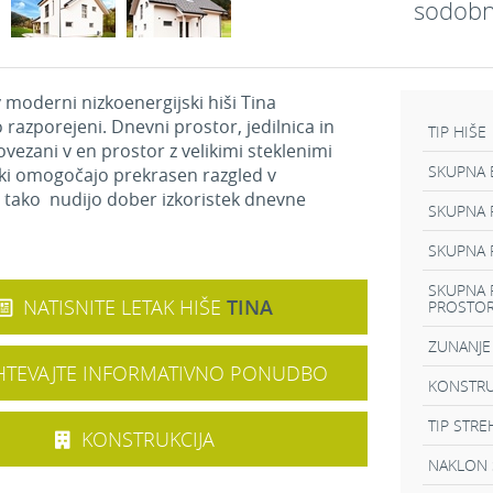
sodobn
v moderni nizkoenergijski hiši Tina
 razporejeni. Dnevni prostor, jedilnica in
TIP HIŠE
ovezani v en prostor z velikimi steklenimi
SKUPNA 
ki omogočajo prekrasen razgled v
 tako nudijo dober izkoristek dnevne
SKUPNA P
SKUPNA 
SKUPNA 
NATISNITE LETAK HIŠE
TINA
PROSTO
ZUNANJE
TEVAJTE INFORMATIVNO PONUDBO
KONSTRU
TIP STRE
KONSTRUKCIJA
NAKLON 