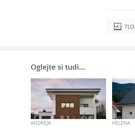
TLO
Pritličje
1. Dnevni pro
2. Jedilnica:
Oglejte si tudi...
3. Kuhinja:
4. Shramba:
5. Kopalnica:
6. Pralnica:
7. Kurilnica:
8. Vetrolov:
Z RAZGLEDOM
Skupaj: