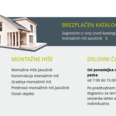
BREZPLAČEN KATALO
Zagotovite si svoj izvod katalog
montažnih hiš Javušnik.
MONTAŽNE HIŠE
DELOVNI Č
Montažne hiše Javušnik
Od ponedeljka 
petka
Konstrukcija montažnih hiš
od 7:00 do 15:00
Gradnja montažnih hiš
Prednosti montažnih hiš Javušnik
Po predhodnem
dogovoru se ter
Ostali objekti
sestanka lahko o
individualno.