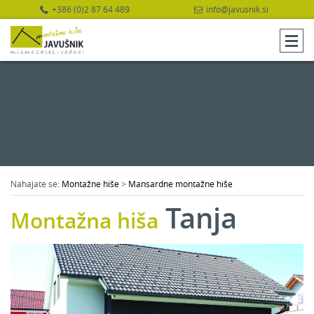
+386 (0)2 87 64 489
info@javusnik.si
Nahajate se:
Montažne hiše
>
Mansardne montažne hiše
Tanja
Montažna hiša