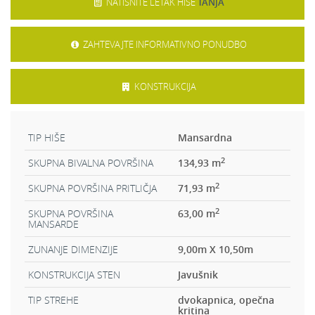
NATISNITE LETAK HIŠE
TANJA
ZAHTEVAJTE INFORMATIVNO PONUDBO
KONSTRUKCIJA
TIP HIŠE
Mansardna
2
SKUPNA BIVALNA POVRŠINA
134,93 m
2
SKUPNA POVRŠINA PRITLIČJA
71,93 m
2
SKUPNA POVRŠINA
63,00 m
MANSARDE
ZUNANJE DIMENZIJE
9,00m X 10,50m
KONSTRUKCIJA STEN
Javušnik
TIP STREHE
dvokapnica, opečna
kritina