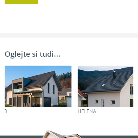
Garderoba:
5,59 m
2
Hodnik:
6,08 m
2
Skupaj:
63,00 m
Oglejte si tudi...
HELENA
NEVENKA