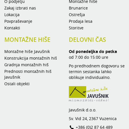
O podjetju
Montažne hiše
Zakaj izbrati nas
Brunarice
Lokacija
Ostrešja
Povpraševanje
Prodaja lesa
Kontakti
Storitve
MONTAŽNE HIŠE
DELOVNI ČAS
Montažne hiše Javušnik
Od ponedeljka do petka
od 7:00 do 15:00 ure
Konstrukcija montažnih hiš
Gradnja montažnih hiš
Po predhodnem dogovoru se
Prednosti montažnih hiš
termin sestanka lahko
Javušnik
oblikuje individualno.
Ostali objekti
Javušnik d.o.o.
Sv. Vid 24, 2367 Vuzenica
+386 (0)2 87 64 489