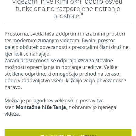
videzom in velikimi okni dobro osvetli
funkcionalno razporejene notranje
prostore."
Prostorna, svetla hiša z odprtimi in zračnimi prostori
ter modernim zunanjim videzom. Bivalni prostori
dajejo občutek povezanosti s preostalimi člani družine,
kjer koli se nahajajo.
Zaradi prostornosti se odpirajo izzivi za številne
možnosti opremljanja in notranje ureditve. Velike
steklene odprtine, ki omogočajo prehod na teraso,
bodo v zadovoljstvo vsem, ki želijo večjo povezanost z
naravo.
Možna je prilagoditev velikosti in postavitve
sten
Montažne hiše Tanja
, z ohranitvijo njenega
videza.