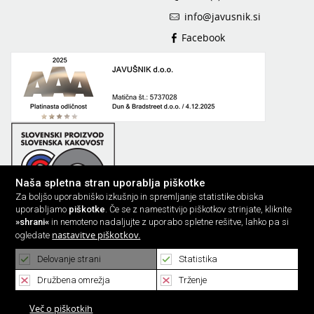
info@javusnik.si
Facebook
Naša spletna stran uporablja piškotke
Za boljšo uporabniško izkušnjo in spremljanje statistike obiska
uporabljamo
piškotke
. Če se z namestitvijo piškotkov strinjate, kliknite
»shrani«
in nemoteno nadaljujte z uporabo spletne rešitve, lahko pa si
nastavitve piškotkov.
ogledate
Delovanje strani
Statistika
Družbena omrežja
Trženje
Več o piškotkih