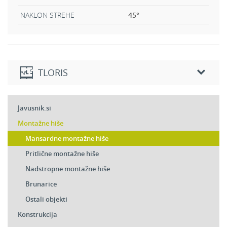
NAKLON STREHE
45
°
TLORIS
Pritličje
Javusnik.si
2
Dnevni prostor:
16,58 m
Montažne hiše
2
Jedilnica:
17,76 m
Mansardne montažne hiše
2
Kuhinja:
9,64 m
Pritlične montažne hiše
2
Kopalnica:
5,50 m
Nadstropne montažne hiše
2
Hodnik:
5,89 m
Brunarice
2
Stopnišče:
5,18 m
Ostali objekti
2
Kabinet:
6,00 m
Konstrukcija