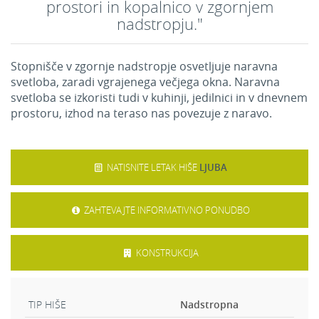
prostori in kopalnico v zgornjem
nadstropju."
Stopnišče v zgornje nadstropje osvetljuje naravna
svetloba, zaradi vgrajenega večjega okna. Naravna
svetloba se izkoristi tudi v kuhinji, jedilnici in v dnevnem
prostoru, izhod na teraso nas povezuje z naravo.
NATISNITE LETAK HIŠE
LJUBA
ZAHTEVAJTE INFORMATIVNO PONUDBO
KONSTRUKCIJA
TIP HIŠE
Nadstropna