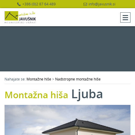
+386 (0)2 87 64 489
info@javusnik.si
Nahajate se:
Montažne hiše
>
Nadstropne montažne hiše
Ljuba
Montažna hiša