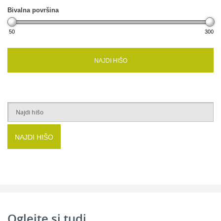
Bivalna površina
50
300
Mansarda
2
Spalnica:
14,88 m
NAJDI HIŠO
2
Soba 1:
11,22 m
2
Kopalnica:
7,82 m
2
Stopnišče:
5,07 m
2
Hodnik:
6,82 m
2
Soba 2:
10,21 m
NAJDI HIŠO
2
Skupaj:
56,02 m
Oglejte si tudi...