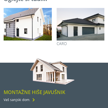
Dodatni prostori
2
Pokrita garaža in vhod:
38,60 m
CARO
KATJA
2
Skupaj:
38,60 m
MONTAŽNE HIŠE JAVUŠNIK
Vaš sanjski dom.