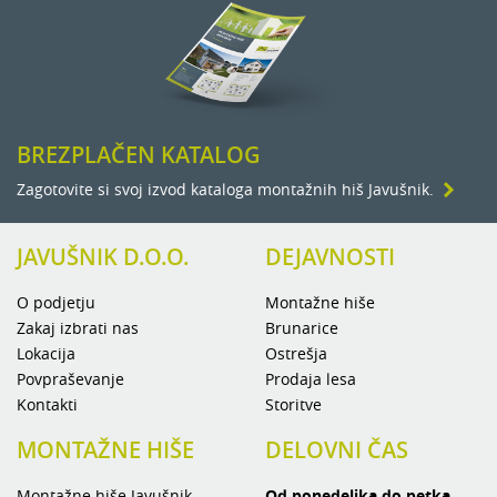
BREZPLAČEN KATALOG
Zagotovite si svoj izvod kataloga montažnih hiš Javušnik.
JAVUŠNIK D.O.O.
DEJAVNOSTI
O podjetju
Montažne hiše
Zakaj izbrati nas
Brunarice
Lokacija
Ostrešja
Povpraševanje
Prodaja lesa
Kontakti
Storitve
MONTAŽNE HIŠE
DELOVNI ČAS
Montažne hiše Javušnik
Od ponedeljka do petka