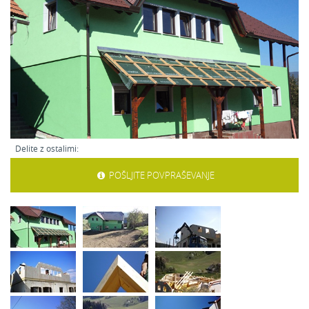
Delite z ostalimi:
POŠLJITE POVPRAŠEVANJE