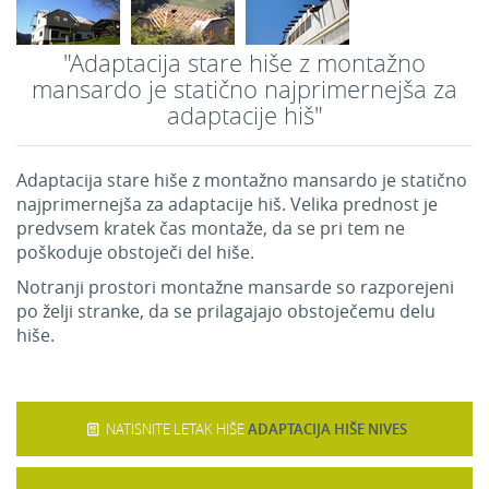
"Adaptacija stare hiše z montažno
mansardo je statično najprimernejša za
adaptacije hiš"
Adaptacija stare hiše z montažno mansardo je statično
najprimernejša za adaptacije hiš. Velika prednost je
predvsem kratek čas montaže, da se pri tem ne
poškoduje obstoječi del hiše.
Notranji prostori montažne mansarde so razporejeni
po želji stranke, da se prilagajajo obstoječemu delu
hiše.
NATISNITE LETAK HIŠE
ADAPTACIJA HIŠE NIVES