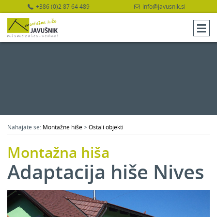
+386 (0)2 87 64 489
info@javusnik.si
Nahajate se:
Montažne hiše
>
Ostali objekti
Montažna hiša
Adaptacija hiše Nives