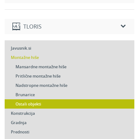
TLORIS
Pritličje
Javusnik.si
Obstoječi del hiše naročnika, ki se nadgradi z montažno
Montažne hiše
mansardo.
Mansardne montažne hiše
2
Skupaj:
m
Pritlične montažne hiše
Nadstropne montažne hiše
Mansarda
Brunarice
2
Dnevni prostor in jedilnica:
39,71 m
Ostali objekti
2
Kuhinja:
11,97 m
Konstrukcija
2
Kopalnica:
13,47 m
Gradnja
2
Spalnica:
9,90 m
Prednosti