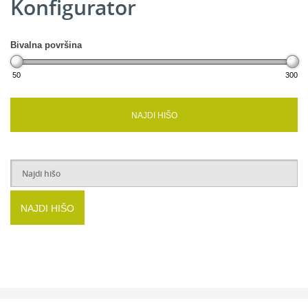
Konfigurator
Bivalna površina
50
300
Mansarda
NAJDI HIŠO
2
Soba:
11,39 m
2
Soba:
11,39 m
2
Garderoba:
6,73 m
2
Garderoba:
3,77 m
NAJDI HIŠO
2
Spalnica:
11,87 m
2
Galerija:
6,77 m
2
Kopalnica:
8,80 m
2
Skupaj:
60,72 m