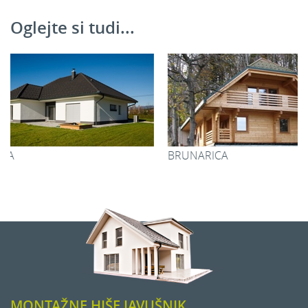
Oglejte si tudi...
Dodatni prostori
BRUNARICA
URŠKA
2
Nadstrešek:
44,40 m
2
Prostor za shranjevanje:
17,10 m
2
Skupaj:
61,50 m
MONTAŽNE HIŠE JAVUŠNIK