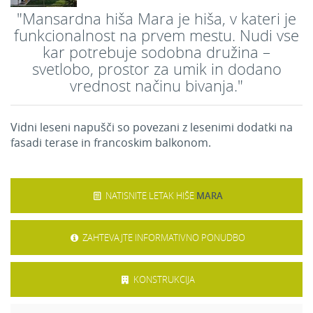
"Mansardna hiša Mara je hiša, v kateri je
funkcionalnost na prvem mestu. Nudi vse
kar potrebuje sodobna družina –
svetlobo, prostor za umik in dodano
vrednost načinu bivanja."
Vidni leseni napušči so povezani z lesenimi dodatki na
fasadi terase in francoskim balkonom.
NATISNITE LETAK HIŠE
MARA
ZAHTEVAJTE INFORMATIVNO PONUDBO
KONSTRUKCIJA