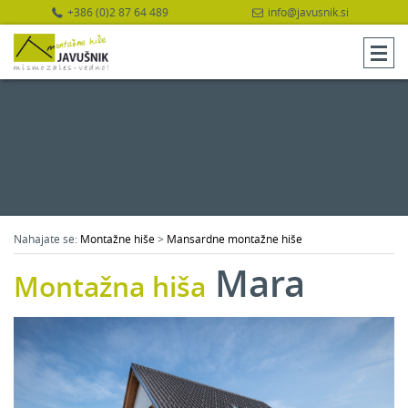
+386 (0)2 87 64 489
info@javusnik.si
Nahajate se:
Montažne hiše
>
Mansardne montažne hiše
Mara
Montažna hiša