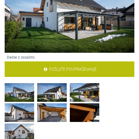
Delite z ostalimi:
POŠLJITE POVPRAŠEVANJE