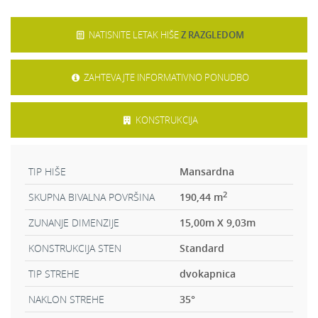
NATISNITE LETAK HIŠE
Z RAZGLEDOM
ZAHTEVAJTE INFORMATIVNO PONUDBO
KONSTRUKCIJA
TIP HIŠE
Mansardna
2
SKUPNA BIVALNA POVRŠINA
190,44 m
ZUNANJE DIMENZIJE
15,00m X 9,03m
KONSTRUKCIJA STEN
Standard
TIP STREHE
dvokapnica
NAKLON STREHE
35
°