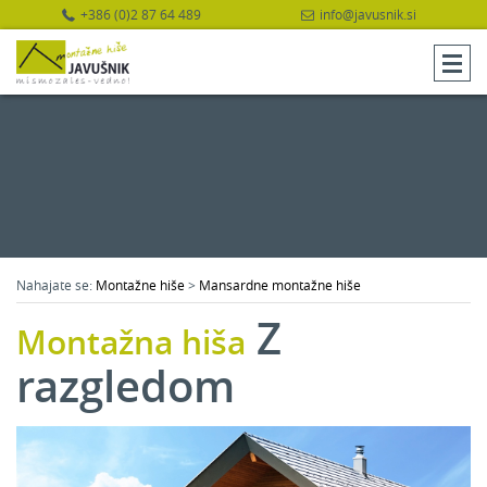
+386 (0)2 87 64 489
info@javusnik.si
Nahajate se:
Montažne hiše
>
Mansardne montažne hiše
Z
Montažna hiša
razgledom