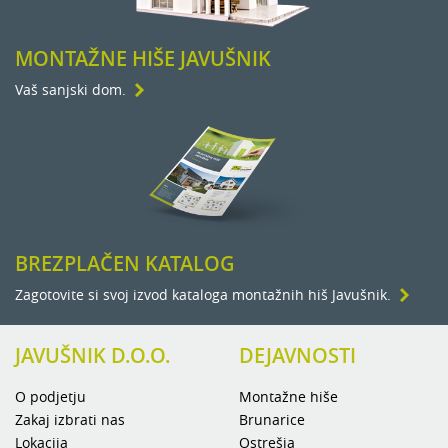
MONTAŽNE HIŠE JAVUŠNIK
Vaš sanjski dom.
BREZPLAČEN KATALOG
Zagotovite si svoj izvod kataloga montažnih hiš Javušnik.
JAVUŠNIK D.O.O.
DEJAVNOSTI
O podjetju
Montažne hiše
Zakaj izbrati nas
Brunarice
Lokacija
Ostrešja