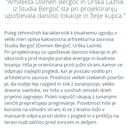
"Arhitekta Domen Bergoč in Urška Laznik
iz Studia Bergoč sta pri projektiranju
upoštevala danosti lokacije in želje kupca."
Poleg tehnničnih karakteristik k bivalnemu ugodju v
veliki meri vpliva kakovostna arhitekturna zasnova
Studia Bergoč (Domen Bergoč, Urška Laznik).
Pri projektiranju so upoštevali danosti lokacije in jih
izkoristili v prid manjše porabe energije in kvalitete
bivanja. Hiša je orientirana proti južni strani, kamor se
odpirajo najlepši pogledi, kar je postalo vodilo pri
arhitekturni zasnovi. Prednost velikih steklenih površin
je, da nudijo lep razgled in stik z zunanjostjo, veliko
dnevne svetlobe, ter hišo v sončnih zimskih dneh
prijetno zagrejejo. Poleti napušči skupaj z zunanjimi
senčili preprečujejo pregrevanje. Posebnost hiše je
konzola na vzhodni strani, ki se z leseno ložo v
mansardi odpira proti dolini s pogled in v pritličju na
terasi nudi zaščito pred soncem in dežjem.