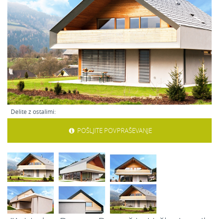
Delite z ostalimi:
POŠLJITE POVPRAŠEVANJE