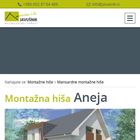
+386 (0)2 87 64 489
info@javusnik.si
Nahajate se:
Montažne hiše
>
Mansardne montažne hiše
Aneja
Montažna hiša