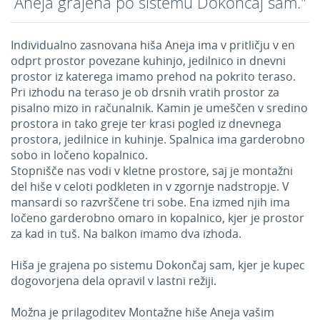
Aneja grajena po sistemu Dokončaj sam."
Individualno zasnovana hiša Aneja ima v pritličju v en
odprt prostor povezane kuhinjo, jedilnico in dnevni
prostor iz katerega imamo prehod na pokrito teraso.
Pri izhodu na teraso je ob drsnih vratih prostor za
pisalno mizo in računalnik. Kamin je umeščen v sredino
prostora in tako greje ter krasi pogled iz dnevnega
prostora, jedilnice in kuhinje. Spalnica ima garderobno
sobo in ločeno kopalnico.
Stopnišče nas vodi v kletne prostore, saj je montažni
del hiše v celoti podkleten in v zgornje nadstropje. V
mansardi so razvrščene tri sobe. Ena izmed njih ima
ločeno garderobno omaro in kopalnico, kjer je prostor
za kad in tuš. Na balkon imamo dva izhoda.
Hiša je grajena po sistemu Dokončaj sam, kjer je kupec
dogovorjena dela opravil v lastni režiji.
Možna je prilagoditev Montažne hiše Aneja vašim