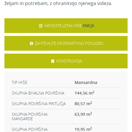
željam in potrebam, z ohranitvijo njenega videza.
NATISNITE LETAK HIŠE
ANEJA
ZAHTEVAJTE INFORMATIVNO PONUDBO
KONSTRUKCIJA
TIP HIŠE
Mansardna
2
SKUPNA BIVALNA POVRŠINA
144,56 m
2
SKUPNA POVRŠINA PRITLIČJA
80,57 m
2
SKUPNA POVRŠINA
63,99 m
MANSARDE
2
SKUPNA POVRŠINA
19,95 m