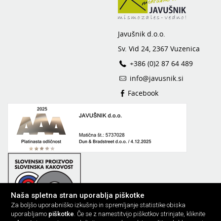
Javušnik d.o.o.
Sv. Vid 24, 2367 Vuzenica
+386 (0)2 87 64 489
info@javusnik.si
Facebook
Naša spletna stran uporablja piškotke
Za boljšo uporabniško izkušnjo in spremljanje statistike obiska
uporabljamo
piškotke
. Če se z namestitvijo piškotkov strinjate, kliknite