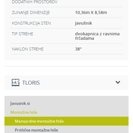
DODATNIH PROSTOROV
ZUNANJE DIMENZIJE
10,36m X 8,58m
KONSTRUKCIJA STEN
Javušnik
TIP STREHE
dvokapnica z ravnima
frčadama
NAKLON STREHE
38
°
TLORIS
Pritličje
Javusnik.si
2
Dnevni prostor:
19,73 m
Montažne hiše
2
Kuhinja:
8,31 m
Mansardne montažne hiše
2
Jedilnica:
13,56 m
Pritlične montažne hiše