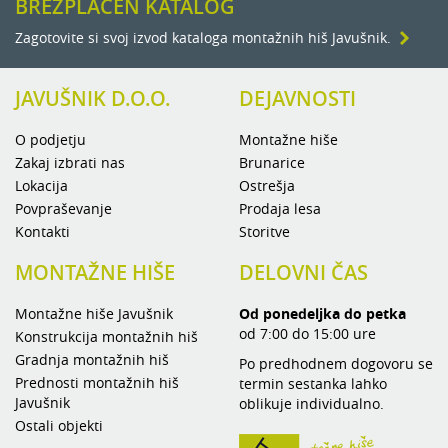
BREZPLAČEN KATALOG
Zagotovite si svoj izvod kataloga montažnih hiš Javušnik.
JAVUŠNIK D.O.O.
DEJAVNOSTI
O podjetju
Montažne hiše
Zakaj izbrati nas
Brunarice
Lokacija
Ostrešja
Povpraševanje
Prodaja lesa
Kontakti
Storitve
MONTAŽNE HIŠE
DELOVNI ČAS
Montažne hiše Javušnik
Od ponedeljka do petka
od 7:00 do 15:00 ure
Konstrukcija montažnih hiš
Gradnja montažnih hiš
Po predhodnem dogovoru se
Prednosti montažnih hiš
termin sestanka lahko
Javušnik
oblikuje individualno.
Ostali objekti