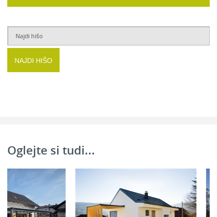
2
Soba 1:
17,52 m
2
Garderoba:
2,54 m
2
Kopalnica:
10,72 m
2
Soba 2:
14,42 m
NAJDI HIŠO
2
Soba 3:
12,14 m
2
Hodnik:
6,65 m
2
Skupaj:
63,99 m
Oglejte si tudi...